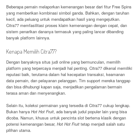
Beberapa pemain melaporkan kemenangan besar dari fitur Free Spins
yang memberikan kombinasi simbol ganda. Bahkan, dengan taruhan
kecil, ada peluang untuk mendapatkan hasil yang mengejutkan.
Citra77 memfasilitasi proses klaim kemenangan dengan cepat, dan
sistem penarikan dananya termasuk yang paling lancar dibanding
banyak platform lainnya.
Kenapa Memilih Citra77?
Dengan banyaknya situs judi online yang bermunculan, memilih
platform yang terpercaya menjadi hal penting. Citra77 dikenal memiliki
reputasi baik, terutama dalam hal kecepatan transaksi, keamanan
data pemain, dan pelayanan pelanggan. Tim support mereka tanggap
dan bisa dihubungi kapan saja, menjadikan pengalaman bermain
terasa aman dan menyenangkan.
Selain itu, koleksi permainan yang tersedia di Citra77 cukup lengkap.
Bukan hanya
Hot Hot Fruit
, ada banyak judul populer lain yang bisa
dicoba. Namun, khusus untuk pencinta slot bertema klasik dengan
potensi kemenangan besar,
Hot Hot Fruit
tetap menjadi salah satu
pilihan utama.