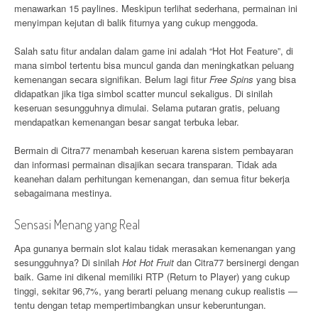
menawarkan 15 paylines. Meskipun terlihat sederhana, permainan ini
menyimpan kejutan di balik fiturnya yang cukup menggoda.
Salah satu fitur andalan dalam game ini adalah “Hot Hot Feature”, di
mana simbol tertentu bisa muncul ganda dan meningkatkan peluang
kemenangan secara signifikan. Belum lagi fitur
Free Spins
yang bisa
didapatkan jika tiga simbol scatter muncul sekaligus. Di sinilah
keseruan sesungguhnya dimulai. Selama putaran gratis, peluang
mendapatkan kemenangan besar sangat terbuka lebar.
Bermain di Citra77 menambah keseruan karena sistem pembayaran
dan informasi permainan disajikan secara transparan. Tidak ada
keanehan dalam perhitungan kemenangan, dan semua fitur bekerja
sebagaimana mestinya.
Sensasi Menang yang Real
Apa gunanya bermain slot kalau tidak merasakan kemenangan yang
sesungguhnya? Di sinilah
Hot Hot Fruit
dan Citra77 bersinergi dengan
baik. Game ini dikenal memiliki RTP (Return to Player) yang cukup
tinggi, sekitar 96,7%, yang berarti peluang menang cukup realistis —
tentu dengan tetap mempertimbangkan unsur keberuntungan.