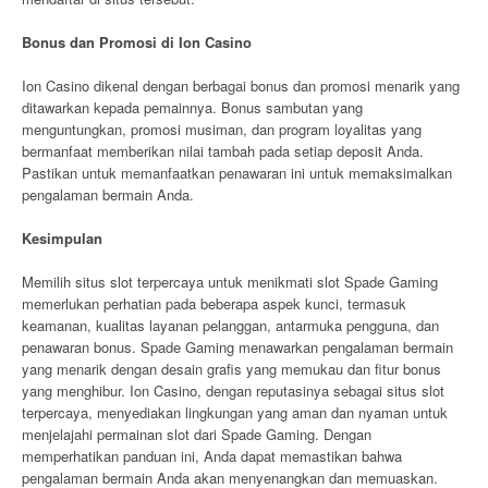
Bonus dan Promosi di Ion Casino
Ion Casino dikenal dengan berbagai bonus dan promosi menarik yang
ditawarkan kepada pemainnya. Bonus sambutan yang
menguntungkan, promosi musiman, dan program loyalitas yang
bermanfaat memberikan nilai tambah pada setiap deposit Anda.
Pastikan untuk memanfaatkan penawaran ini untuk memaksimalkan
pengalaman bermain Anda.
Kesimpulan
Memilih situs slot terpercaya untuk menikmati slot Spade Gaming
memerlukan perhatian pada beberapa aspek kunci, termasuk
keamanan, kualitas layanan pelanggan, antarmuka pengguna, dan
penawaran bonus. Spade Gaming menawarkan pengalaman bermain
yang menarik dengan desain grafis yang memukau dan fitur bonus
yang menghibur. Ion Casino, dengan reputasinya sebagai situs slot
terpercaya, menyediakan lingkungan yang aman dan nyaman untuk
menjelajahi permainan slot dari Spade Gaming. Dengan
memperhatikan panduan ini, Anda dapat memastikan bahwa
pengalaman bermain Anda akan menyenangkan dan memuaskan.