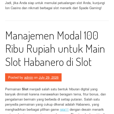
Jadi, jika Anda siap untuk memulai petualangan slot Anda, kunjungi
Ion Casino dan nikmati berbagai slot menarik dari Spade Gaming!
Manajemen Modal 100
Ribu Rupiah untuk Main
Slot Habanero di Slot
Posted by
admin
on
July 29, 2026
Permainan
Slot
menjadi salah satu bentuk hiburan digital yang
banyak diminati karena menawarkan beragam tema, fitur bonus, dan
pengalaman bermain yang berbeda di setiap putaran. Salah satu
penyedia permainan yang cukup dikenal adalah Habanero, yang
menghadirkan berbagai pilihan game
raja11
dengan desain menarik