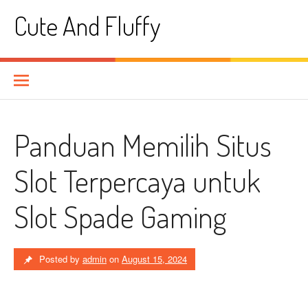
Skip
Cute And Fluffy
to
content
Panduan Memilih Situs
Slot Terpercaya untuk
Slot Spade Gaming
Posted by
admin
on
August 15, 2024