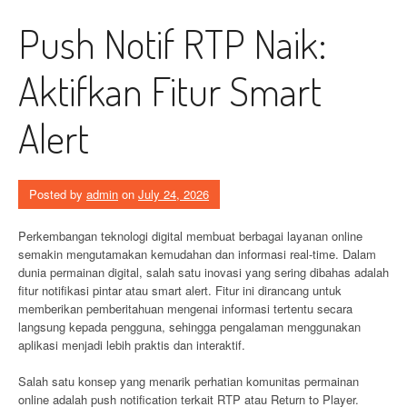
Push Notif RTP Naik:
Aktifkan Fitur Smart
Alert
Posted by
admin
on
July 24, 2026
Perkembangan teknologi digital membuat berbagai layanan online
semakin mengutamakan kemudahan dan informasi real-time. Dalam
dunia permainan digital, salah satu inovasi yang sering dibahas adalah
fitur notifikasi pintar atau smart alert. Fitur ini dirancang untuk
memberikan pemberitahuan mengenai informasi tertentu secara
langsung kepada pengguna, sehingga pengalaman menggunakan
aplikasi menjadi lebih praktis dan interaktif.
Salah satu konsep yang menarik perhatian komunitas permainan
online adalah push notification terkait RTP atau Return to Player.