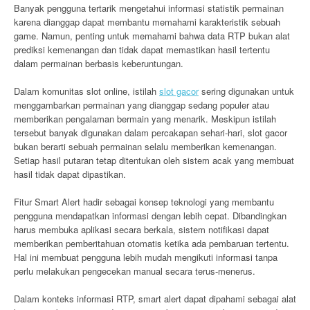
Banyak pengguna tertarik mengetahui informasi statistik permainan
karena dianggap dapat membantu memahami karakteristik sebuah
game. Namun, penting untuk memahami bahwa data RTP bukan alat
prediksi kemenangan dan tidak dapat memastikan hasil tertentu
dalam permainan berbasis keberuntungan.
Dalam komunitas slot online, istilah
slot gacor
sering digunakan untuk
menggambarkan permainan yang dianggap sedang populer atau
memberikan pengalaman bermain yang menarik. Meskipun istilah
tersebut banyak digunakan dalam percakapan sehari-hari, slot gacor
bukan berarti sebuah permainan selalu memberikan kemenangan.
Setiap hasil putaran tetap ditentukan oleh sistem acak yang membuat
hasil tidak dapat dipastikan.
Fitur Smart Alert hadir sebagai konsep teknologi yang membantu
pengguna mendapatkan informasi dengan lebih cepat. Dibandingkan
harus membuka aplikasi secara berkala, sistem notifikasi dapat
memberikan pemberitahuan otomatis ketika ada pembaruan tertentu.
Hal ini membuat pengguna lebih mudah mengikuti informasi tanpa
perlu melakukan pengecekan manual secara terus-menerus.
Dalam konteks informasi RTP, smart alert dapat dipahami sebagai alat