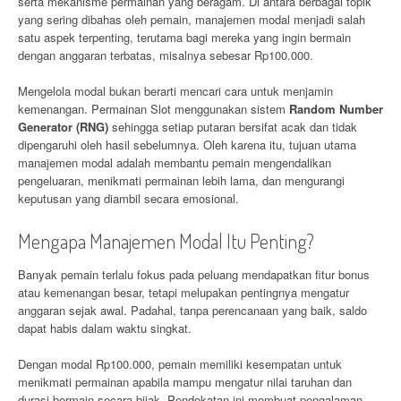
serta mekanisme permainan yang beragam. Di antara berbagai topik
yang sering dibahas oleh pemain, manajemen modal menjadi salah
satu aspek terpenting, terutama bagi mereka yang ingin bermain
dengan anggaran terbatas, misalnya sebesar Rp100.000.
Mengelola modal bukan berarti mencari cara untuk menjamin
kemenangan. Permainan Slot menggunakan sistem
Random Number
Generator (RNG)
sehingga setiap putaran bersifat acak dan tidak
dipengaruhi oleh hasil sebelumnya. Oleh karena itu, tujuan utama
manajemen modal adalah membantu pemain mengendalikan
pengeluaran, menikmati permainan lebih lama, dan mengurangi
keputusan yang diambil secara emosional.
Mengapa Manajemen Modal Itu Penting?
Banyak pemain terlalu fokus pada peluang mendapatkan fitur bonus
atau kemenangan besar, tetapi melupakan pentingnya mengatur
anggaran sejak awal. Padahal, tanpa perencanaan yang baik, saldo
dapat habis dalam waktu singkat.
Dengan modal Rp100.000, pemain memiliki kesempatan untuk
menikmati permainan apabila mampu mengatur nilai taruhan dan
durasi bermain secara bijak. Pendekatan ini membuat pengalaman