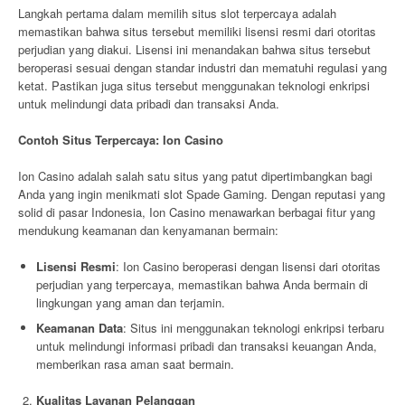
Langkah pertama dalam memilih situs slot terpercaya adalah
memastikan bahwa situs tersebut memiliki lisensi resmi dari otoritas
perjudian yang diakui. Lisensi ini menandakan bahwa situs tersebut
beroperasi sesuai dengan standar industri dan mematuhi regulasi yang
ketat. Pastikan juga situs tersebut menggunakan teknologi enkripsi
untuk melindungi data pribadi dan transaksi Anda.
Contoh Situs Terpercaya: Ion Casino
Ion Casino adalah salah satu situs yang patut dipertimbangkan bagi
Anda yang ingin menikmati slot Spade Gaming. Dengan reputasi yang
solid di pasar Indonesia, Ion Casino menawarkan berbagai fitur yang
mendukung keamanan dan kenyamanan bermain:
Lisensi Resmi
: Ion Casino beroperasi dengan lisensi dari otoritas
perjudian yang terpercaya, memastikan bahwa Anda bermain di
lingkungan yang aman dan terjamin.
Keamanan Data
: Situs ini menggunakan teknologi enkripsi terbaru
untuk melindungi informasi pribadi dan transaksi keuangan Anda,
memberikan rasa aman saat bermain.
Kualitas Layanan Pelanggan