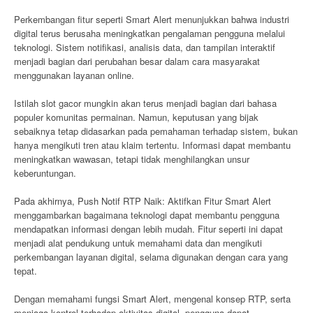
Perkembangan fitur seperti Smart Alert menunjukkan bahwa industri
digital terus berusaha meningkatkan pengalaman pengguna melalui
teknologi. Sistem notifikasi, analisis data, dan tampilan interaktif
menjadi bagian dari perubahan besar dalam cara masyarakat
menggunakan layanan online.
Istilah slot gacor mungkin akan terus menjadi bagian dari bahasa
populer komunitas permainan. Namun, keputusan yang bijak
sebaiknya tetap didasarkan pada pemahaman terhadap sistem, bukan
hanya mengikuti tren atau klaim tertentu. Informasi dapat membantu
meningkatkan wawasan, tetapi tidak menghilangkan unsur
keberuntungan.
Pada akhirnya, Push Notif RTP Naik: Aktifkan Fitur Smart Alert
menggambarkan bagaimana teknologi dapat membantu pengguna
mendapatkan informasi dengan lebih mudah. Fitur seperti ini dapat
menjadi alat pendukung untuk memahami data dan mengikuti
perkembangan layanan digital, selama digunakan dengan cara yang
tepat.
Dengan memahami fungsi Smart Alert, mengenal konsep RTP, serta
menjaga kontrol terhadap aktivitas digital, pengguna dapat