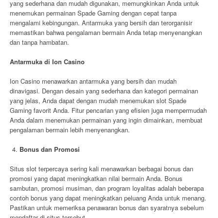
yang sederhana dan mudah digunakan, memungkinkan Anda untuk
menemukan permainan Spade Gaming dengan cepat tanpa
mengalami kebingungan. Antarmuka yang bersih dan terorganisir
memastikan bahwa pengalaman bermain Anda tetap menyenangkan
dan tanpa hambatan.
Antarmuka di Ion Casino
Ion Casino menawarkan antarmuka yang bersih dan mudah
dinavigasi. Dengan desain yang sederhana dan kategori permainan
yang jelas, Anda dapat dengan mudah menemukan slot Spade
Gaming favorit Anda. Fitur pencarian yang efisien juga mempermudah
Anda dalam menemukan permainan yang ingin dimainkan, membuat
pengalaman bermain lebih menyenangkan.
Bonus dan Promosi
Situs slot terpercaya sering kali menawarkan berbagai bonus dan
promosi yang dapat meningkatkan nilai bermain Anda. Bonus
sambutan, promosi musiman, dan program loyalitas adalah beberapa
contoh bonus yang dapat meningkatkan peluang Anda untuk menang.
Pastikan untuk memeriksa penawaran bonus dan syaratnya sebelum
mendaftar di situs tersebut.