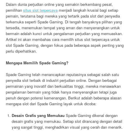
Dalam dunia perjudian online yang semakin berkembang pesat,
pemilihan
situs slot terpercaya
menjadi langkah krusial bagi setiap
pemain, terutama bagi mereka yang tertarik pada slot dari penyedia
terkemuka seperti Spade Gaming. Di tengah banyaknya pilihan yang
tersedia, menemukan tempat yang aman dan menyenangkan untuk
bermain adalah kunci untuk pengalaman perjudian yang memuaskan.
Artikel ini akan membahas cara memilih situs slot terpercaya untuk
slot Spade Gaming, dengan fokus pada beberapa aspek penting yang
perlu diperhatikan.
Mengapa Memilih Spade Gaming?
Spade Gaming telah menancapkan reputasinya sebagai salah satu
penyedia slot terbaik di industri perjudian online. Dengan berbagai
permainan yang inovatif dan berkualitas tinggi, mereka menawarkan
pengalaman bermain yang tidak hanya menyenangkan tetapi juga
penuh dengan potensi kemenangan. Berikut adalah beberapa alasan
mengapa slot dari Spade Gaming layak untuk dicoba:
Desain Grafis yang Memukau
Spade Gaming dikenal dengan
desain grafis yang memukau. Setiap slot dirancang dengan detail
yang sangat tinggi, menghadirkan visual yang cerah dan menarik.