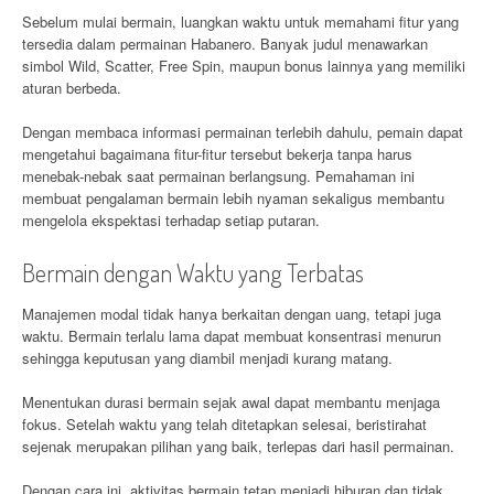
Sebelum mulai bermain, luangkan waktu untuk memahami fitur yang
tersedia dalam permainan Habanero. Banyak judul menawarkan
simbol Wild, Scatter, Free Spin, maupun bonus lainnya yang memiliki
aturan berbeda.
Dengan membaca informasi permainan terlebih dahulu, pemain dapat
mengetahui bagaimana fitur-fitur tersebut bekerja tanpa harus
menebak-nebak saat permainan berlangsung. Pemahaman ini
membuat pengalaman bermain lebih nyaman sekaligus membantu
mengelola ekspektasi terhadap setiap putaran.
Bermain dengan Waktu yang Terbatas
Manajemen modal tidak hanya berkaitan dengan uang, tetapi juga
waktu. Bermain terlalu lama dapat membuat konsentrasi menurun
sehingga keputusan yang diambil menjadi kurang matang.
Menentukan durasi bermain sejak awal dapat membantu menjaga
fokus. Setelah waktu yang telah ditetapkan selesai, beristirahat
sejenak merupakan pilihan yang baik, terlepas dari hasil permainan.
Dengan cara ini, aktivitas bermain tetap menjadi hiburan dan tidak