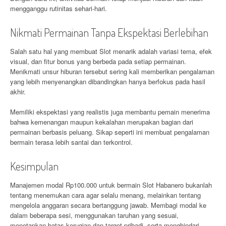
mengganggu rutinitas sehari-hari.
Nikmati Permainan Tanpa Ekspektasi Berlebihan
Salah satu hal yang membuat Slot menarik adalah variasi tema, efek
visual, dan fitur bonus yang berbeda pada setiap permainan.
Menikmati unsur hiburan tersebut sering kali memberikan pengalaman
yang lebih menyenangkan dibandingkan hanya berfokus pada hasil
akhir.
Memiliki ekspektasi yang realistis juga membantu pemain menerima
bahwa kemenangan maupun kekalahan merupakan bagian dari
permainan berbasis peluang. Sikap seperti ini membuat pengalaman
bermain terasa lebih santai dan terkontrol.
Kesimpulan
Manajemen modal Rp100.000 untuk bermain Slot Habanero bukanlah
tentang menemukan cara agar selalu menang, melainkan tentang
mengelola anggaran secara bertanggung jawab. Membagi modal ke
dalam beberapa sesi, menggunakan taruhan yang sesuai,
menetapkan batas kerugian dan target pribadi, serta menghindari