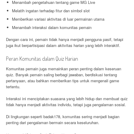
Menambah pengetahuan tentang game MG Live
Melatih ingatan terhadap fitur dan simbol slot
Memberikan variasi aktivitas di luar permainan utama
Menambah interaksi dalam komunitas pemain
Dengan cara ini, pemain tidak hanya menjadi pengguna pasif, tetapi
juga ikut berpartisipasi dalam aktivitas harian yang lebih interaktif.
Peran Komunitas dalam Quiz Harian
Komunitas pemain juga memainkan peran penting dalam keseruan
quiz. Banyak pemain saling berbagi jawaban, berdiskusi tentang
pertanyaan, atau bahkan memberikan tips untuk mengenali game
tertentu.
Interaksi ini menciptakan suasana yang lebih hidup dan membuat quiz
tidak hanya menjadi aktivitas individu, tetapi juga pengalaman sosial.
Di lingkungan seperti badak178, komunitas sering menjadi bagian
penting dari pengalaman bermain secara keseluruhan.