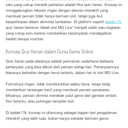
satu yang cukup menarik perhatian adalah fitur quiz harian. Konsep ini
menggabungkan hiburan ringan dengan elemen interaktif yang
membuat pemain tidak hanya bermain slot, tetapi juga ikut
berpartisipasi dalam aktivitas tambahan. Di platform seperti
badak178
,
quiz harian bertema “tebak slot MG Live” menjadi salah satu kegiatan
yang cukup seru karena memberikan kesempatan mendapatkan
hadiah berupa voucher.
Konsep Quiz Harian dalam Dunia Game Online
Quiz harian pada dasarnya adalah permainan sederhana berbasis
pertanyaan yang bisa diikuti oleh pemain setiap hari. Pertanyaannya
biasanya berkaitan dengan tema tertentu, dalam hal ini slot MG Live.
Formatnya ringan, tidak membutuhkan waktu lama, tetapi tetap
memberikan tantangan kecil yang membuat pemain penasaran.
Misalnya, pemain diminta menebak judul game dari gambar simbol,
fitur tertentu, atau potongan tampilan slot.
Di badak178, konsep ini dirancang sebagai bagian dari pengalaman
interaktif yang lebih luas, bukan hanya sekadar bermain game.