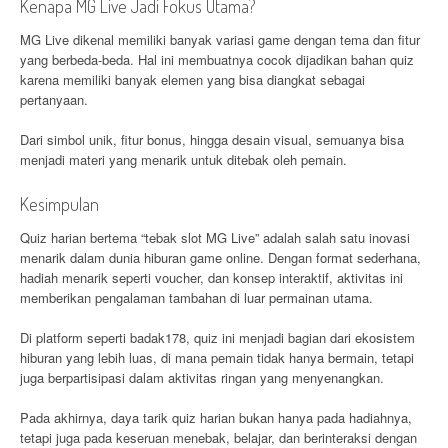
Kenapa MG Live Jadi Fokus Utama?
MG Live dikenal memiliki banyak variasi game dengan tema dan fitur
yang berbeda-beda. Hal ini membuatnya cocok dijadikan bahan quiz
karena memiliki banyak elemen yang bisa diangkat sebagai
pertanyaan.
Dari simbol unik, fitur bonus, hingga desain visual, semuanya bisa
menjadi materi yang menarik untuk ditebak oleh pemain.
Kesimpulan
Quiz harian bertema “tebak slot MG Live” adalah salah satu inovasi
menarik dalam dunia hiburan game online. Dengan format sederhana,
hadiah menarik seperti voucher, dan konsep interaktif, aktivitas ini
memberikan pengalaman tambahan di luar permainan utama.
Di platform seperti badak178, quiz ini menjadi bagian dari ekosistem
hiburan yang lebih luas, di mana pemain tidak hanya bermain, tetapi
juga berpartisipasi dalam aktivitas ringan yang menyenangkan.
Pada akhirnya, daya tarik quiz harian bukan hanya pada hadiahnya,
tetapi juga pada keseruan menebak, belajar, dan berinteraksi dengan