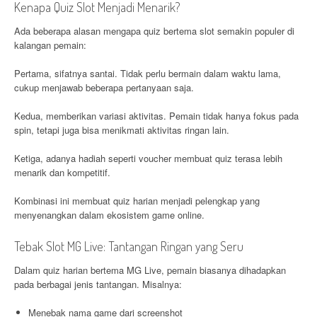
Kenapa Quiz Slot Menjadi Menarik?
Ada beberapa alasan mengapa quiz bertema slot semakin populer di
kalangan pemain:
Pertama, sifatnya santai. Tidak perlu bermain dalam waktu lama,
cukup menjawab beberapa pertanyaan saja.
Kedua, memberikan variasi aktivitas. Pemain tidak hanya fokus pada
spin, tetapi juga bisa menikmati aktivitas ringan lain.
Ketiga, adanya hadiah seperti voucher membuat quiz terasa lebih
menarik dan kompetitif.
Kombinasi ini membuat quiz harian menjadi pelengkap yang
menyenangkan dalam ekosistem game online.
Tebak Slot MG Live: Tantangan Ringan yang Seru
Dalam quiz harian bertema MG Live, pemain biasanya dihadapkan
pada berbagai jenis tantangan. Misalnya:
Menebak nama game dari screenshot