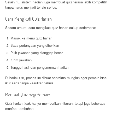
Selain itu, sistem hadiah juga membuat quiz terasa lebih kompetitif
tanpa harus menjadi terlalu serius.
Cara Mengikuti Quiz Harian
Secara umum, cara mengikuti quiz harian cukup sederhana:
Masuk ke menu quiz harian
Baca pertanyaan yang diberikan
Pilih jawaban yang dianggap benar
Kirim jawaban
Tunggu hasil dan pengumuman hadiah
Di badak178, proses ini dibuat sepraktis mungkin agar pemain bisa
ikut serta tanpa kesulitan teknis.
Manfaat Quiz bagi Pemain
Quiz harian tidak hanya memberikan hiburan, tetapi juga beberapa
manfaat tambahan: