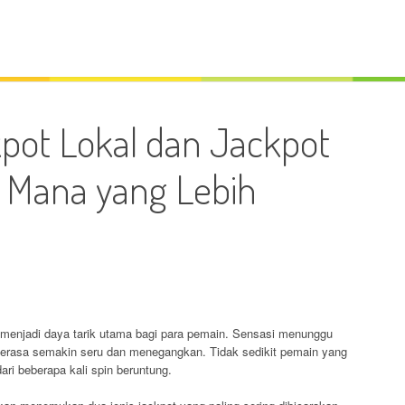
pot Lokal dan Jackpot
8: Mana yang Lebih
alu menjadi daya tarik utama bagi para pemain. Sensasi menunggu
erasa semakin seru dan menegangkan. Tidak sedikit pemain yang
ri beberapa kali spin beruntung.