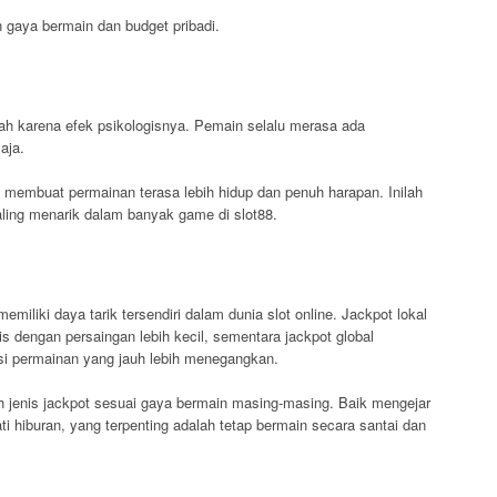
n gaya bermain dan budget pribadi.
lah karena efek psikologisnya. Pemain selalu merasa ada
aja.
” membuat permainan terasa lebih hidup dan penuh harapan. Inilah
aling menarik dalam banyak game di slot88.
miliki daya tarik tersendiri dalam dunia slot online. Jackpot lokal
is dengan persaingan lebih kecil, sementara jackpot global
si permainan yang jauh lebih menegangkan.
h jenis jackpot sesuai gaya bermain masing-masing. Baik mengejar
hiburan, yang terpenting adalah tetap bermain secara santai dan