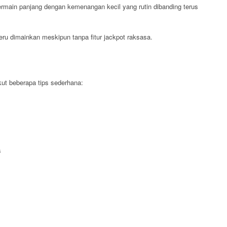
ermain panjang dengan kemenangan kecil yang rutin dibanding terus
ru dimainkan meskipun tanpa fitur jackpot raksasa.
ut beberapa tips sederhana:
s