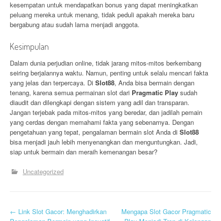
kesempatan untuk mendapatkan bonus yang dapat meningkatkan
peluang mereka untuk menang, tidak peduli apakah mereka baru
bergabung atau sudah lama menjadi anggota.
Kesimpulan
Dalam dunia perjudian online, tidak jarang mitos-mitos berkembang
seiring berjalannya waktu. Namun, penting untuk selalu mencari fakta
yang jelas dan terpercaya. Di
Slot88
, Anda bisa bermain dengan
tenang, karena semua permainan slot dari
Pragmatic Play
sudah
diaudit dan dilengkapi dengan sistem yang adil dan transparan.
Jangan terjebak pada mitos-mitos yang beredar, dan jadilah pemain
yang cerdas dengan memahami fakta yang sebenarnya. Dengan
pengetahuan yang tepat, pengalaman bermain slot Anda di
Slot88
bisa menjadi jauh lebih menyenangkan dan menguntungkan. Jadi,
siap untuk bermain dan meraih kemenangan besar?
Uncategorized
P
←
Link Slot Gacor: Menghadirkan
Mengapa Slot Gacor Pragmatic