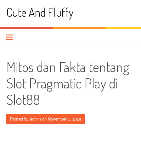
Skip
Cute And Fluffy
to
content
Mitos dan Fakta tentang
Slot Pragmatic Play di
Slot88
Posted by
admin
on
November 7, 2024