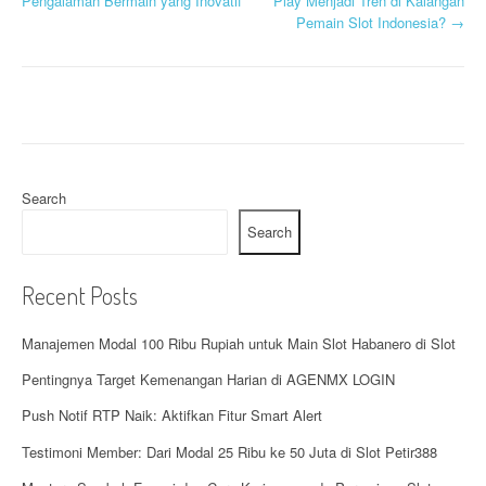
Pengalaman Bermain yang Inovatif
Play Menjadi Tren di Kalangan
o
Pemain Slot Indonesia?
→
s
t
n
a
Search
v
Search
i
g
Recent Posts
a
Manajemen Modal 100 Ribu Rupiah untuk Main Slot Habanero di Slot
t
Pentingnya Target Kemenangan Harian di AGENMX LOGIN
i
Push Notif RTP Naik: Aktifkan Fitur Smart Alert
o
Testimoni Member: Dari Modal 25 Ribu ke 50 Juta di Slot Petir388