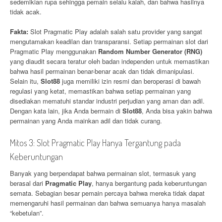
sedemikian rupa sehingga pemain selalu kalah, dan bahwa hasilnya
tidak acak.
Fakta:
Slot Pragmatic Play adalah salah satu provider yang sangat
mengutamakan keadilan dan transparansi. Setiap permainan slot dari
Pragmatic Play menggunakan
Random Number Generator (RNG)
yang diaudit secara teratur oleh badan independen untuk memastikan
bahwa hasil permainan benar-benar acak dan tidak dimanipulasi.
Selain itu,
Slot88
juga memiliki izin resmi dan beroperasi di bawah
regulasi yang ketat, memastikan bahwa setiap permainan yang
disediakan mematuhi standar industri perjudian yang aman dan adil.
Dengan kata lain, jika Anda bermain di
Slot88
, Anda bisa yakin bahwa
permainan yang Anda mainkan adil dan tidak curang.
Mitos 3: Slot Pragmatic Play Hanya Tergantung pada
Keberuntungan
Banyak yang berpendapat bahwa permainan slot, termasuk yang
berasal dari
Pragmatic Play
, hanya bergantung pada keberuntungan
semata. Sebagian besar pemain percaya bahwa mereka tidak dapat
memengaruhi hasil permainan dan bahwa semuanya hanya masalah
“kebetulan”.