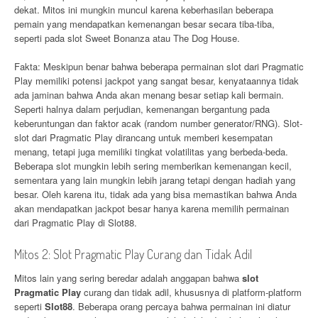
dekat. Mitos ini mungkin muncul karena keberhasilan beberapa
pemain yang mendapatkan kemenangan besar secara tiba-tiba,
seperti pada slot Sweet Bonanza atau The Dog House.
Fakta: Meskipun benar bahwa beberapa permainan slot dari Pragmatic
Play memiliki potensi jackpot yang sangat besar, kenyataannya tidak
ada jaminan bahwa Anda akan menang besar setiap kali bermain.
Seperti halnya dalam perjudian, kemenangan bergantung pada
keberuntungan dan faktor acak (random number generator/RNG). Slot-
slot dari Pragmatic Play dirancang untuk memberi kesempatan
menang, tetapi juga memiliki tingkat volatilitas yang berbeda-beda.
Beberapa slot mungkin lebih sering memberikan kemenangan kecil,
sementara yang lain mungkin lebih jarang tetapi dengan hadiah yang
besar. Oleh karena itu, tidak ada yang bisa memastikan bahwa Anda
akan mendapatkan jackpot besar hanya karena memilih permainan
dari Pragmatic Play di Slot88.
Mitos 2: Slot Pragmatic Play Curang dan Tidak Adil
Mitos lain yang sering beredar adalah anggapan bahwa
slot
Pragmatic Play
curang dan tidak adil, khususnya di platform-platform
seperti
Slot88
. Beberapa orang percaya bahwa permainan ini diatur