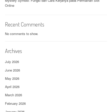
n
Mystery Symbol: Fungsi dan Cara Kerjanya pada Permainan Slot
Online
Recent Comments
No comments to show.
Archives
July 2026
June 2026
May 2026
April 2026
March 2026
February 2026
January 2026