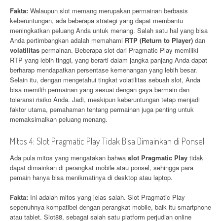
Fakta:
Walaupun slot memang merupakan permainan berbasis
keberuntungan, ada beberapa strategi yang dapat membantu
meningkatkan peluang Anda untuk menang. Salah satu hal yang bisa
Anda pertimbangkan adalah memahami
RTP (Return to Player)
dan
volatilitas
permainan. Beberapa slot dari Pragmatic Play memiliki
RTP yang lebih tinggi, yang berarti dalam jangka panjang Anda dapat
berharap mendapatkan persentase kemenangan yang lebih besar.
Selain itu, dengan mengetahui tingkat volatilitas sebuah slot, Anda
bisa memilih permainan yang sesuai dengan gaya bermain dan
toleransi risiko Anda. Jadi, meskipun keberuntungan tetap menjadi
faktor utama, pemahaman tentang permainan juga penting untuk
memaksimalkan peluang menang.
Mitos 4: Slot Pragmatic Play Tidak Bisa Dimainkan di Ponsel
Ada pula mitos yang mengatakan bahwa
slot Pragmatic Play
tidak
dapat dimainkan di perangkat mobile atau ponsel, sehingga para
pemain hanya bisa menikmatinya di desktop atau laptop.
Fakta:
Ini adalah mitos yang jelas salah. Slot Pragmatic Play
sepenuhnya kompatibel dengan perangkat mobile, baik itu smartphone
atau tablet. Slot88, sebagai salah satu platform perjudian online