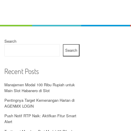
Search
Search
Recent Posts
Manajemen Modal 100 Ribu Rupiah untuk
Main Slot Habanero di Slot
Pentingnya Target Kemenangan Harian di
AGENMX LOGIN
Push Notif RTP Naik: Aktifkan Fitur Smart
Alert