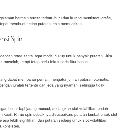
galaman bermain terasa terburu-buru dan kurang menikmati grafis,
g tepat membuat setiap putaran lebih memuaskan.
nsi Spin
 dengan ritme santai agar modal cukup untuk banyak putaran. Jika
k masalah, tetapi tetap perlu fokus pada fitur bonus.
 yang dapat membantu pemain mengatur jumlah putaran otomatis.
dengan jumlah tertentu dan jeda yang nyaman, sehingga tidak
ngan besar tapi jarang muncul, sedangkan slot volatilitas rendah
h kecil. Ritme spin sebaiknya disesuaikan: putaran lambat untuk slot
erasa lebih signifikan, dan putaran sedang untuk slot volatilitas
a konsisten.