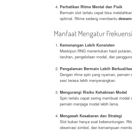
Perhatikan Ritme Mental dan Fisik
Bermain slot terlalu cepat bisa melelahk
optimal. Ritme sedang membantu
dewam
Manfaat Mengatur Frekuensi
Kemenangan Lebih Konsisten
Meskipun RNG menentukan hasil putaran, 
taruhan, pengelolaan modal, dan pengguna
Pengalaman Bermain Lebih Berkualitas
Dengan ritme spin yang nyaman, pemain da
sesi terasa lebih menyenangkan.
Mengurangi Risiko Kehabisan Modal
Spin terlalu cepat sering membuat modal 
pemain menjaga modal lebih lama.
Mengasah Kesabaran dan Strategi
Slot bukan hanya soal keberuntungan. Ri
observasi simbol, dan kemampuan membaca