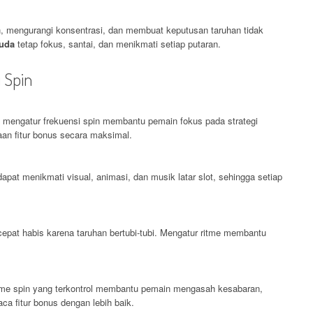
an, mengurangi konsentrasi, dan membuat keputusan taruhan tidak
uda
tetap fokus, santai, dan menikmati setiap putaran.
 Spin
mengatur frekuensi spin membantu pemain fokus pada strategi
an fitur bonus secara maksimal.
pat menikmati visual, animasi, dan musik latar slot, sehingga setiap
cepat habis karena taruhan bertubi-tubi. Mengatur ritme membantu
tme spin yang terkontrol membantu pemain mengasah kesabaran,
 fitur bonus dengan lebih baik.