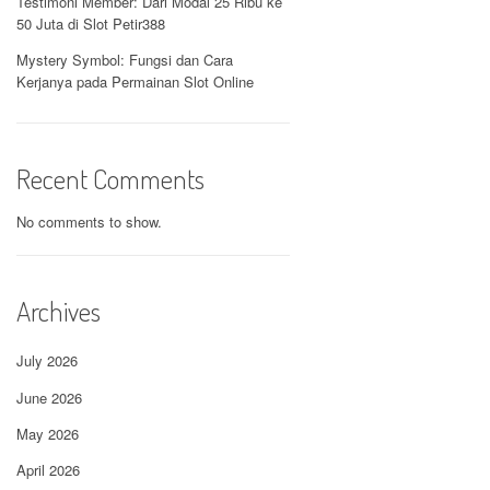
Testimoni Member: Dari Modal 25 Ribu ke
50 Juta di Slot Petir388
Mystery Symbol: Fungsi dan Cara
Kerjanya pada Permainan Slot Online
Recent Comments
No comments to show.
Archives
July 2026
June 2026
May 2026
April 2026