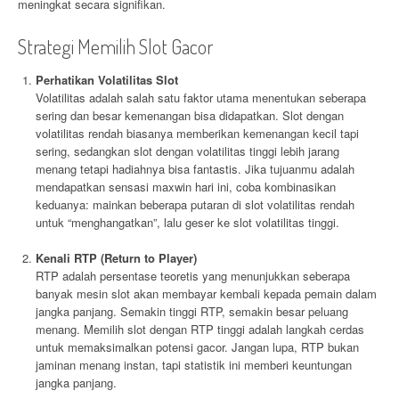
meningkat secara signifikan.
Strategi Memilih Slot Gacor
Perhatikan Volatilitas Slot
Volatilitas adalah salah satu faktor utama menentukan seberapa
sering dan besar kemenangan bisa didapatkan. Slot dengan
volatilitas rendah biasanya memberikan kemenangan kecil tapi
sering, sedangkan slot dengan volatilitas tinggi lebih jarang
menang tetapi hadiahnya bisa fantastis. Jika tujuanmu adalah
mendapatkan sensasi maxwin hari ini, coba kombinasikan
keduanya: mainkan beberapa putaran di slot volatilitas rendah
untuk “menghangatkan”, lalu geser ke slot volatilitas tinggi.
Kenali RTP (Return to Player)
RTP adalah persentase teoretis yang menunjukkan seberapa
banyak mesin slot akan membayar kembali kepada pemain dalam
jangka panjang. Semakin tinggi RTP, semakin besar peluang
menang. Memilih slot dengan RTP tinggi adalah langkah cerdas
untuk memaksimalkan potensi gacor. Jangan lupa, RTP bukan
jaminan menang instan, tapi statistik ini memberi keuntungan
jangka panjang.