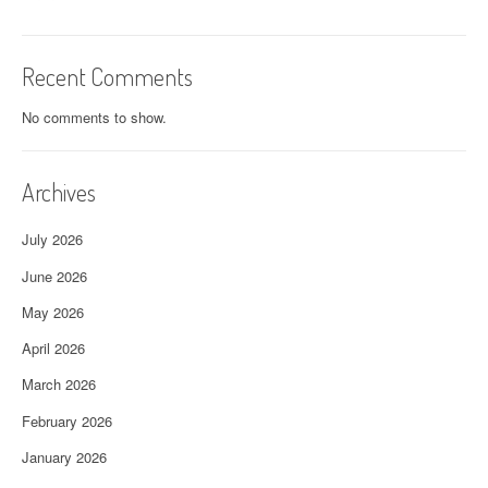
Recent Comments
No comments to show.
Archives
July 2026
June 2026
May 2026
April 2026
March 2026
February 2026
January 2026