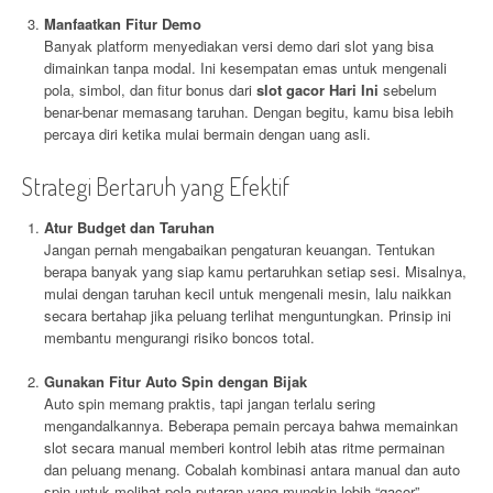
Manfaatkan Fitur Demo
Banyak platform menyediakan versi demo dari slot yang bisa
dimainkan tanpa modal. Ini kesempatan emas untuk mengenali
pola, simbol, dan fitur bonus dari
slot gacor Hari Ini
sebelum
benar-benar memasang taruhan. Dengan begitu, kamu bisa lebih
percaya diri ketika mulai bermain dengan uang asli.
Strategi Bertaruh yang Efektif
Atur Budget dan Taruhan
Jangan pernah mengabaikan pengaturan keuangan. Tentukan
berapa banyak yang siap kamu pertaruhkan setiap sesi. Misalnya,
mulai dengan taruhan kecil untuk mengenali mesin, lalu naikkan
secara bertahap jika peluang terlihat menguntungkan. Prinsip ini
membantu mengurangi risiko boncos total.
Gunakan Fitur Auto Spin dengan Bijak
Auto spin memang praktis, tapi jangan terlalu sering
mengandalkannya. Beberapa pemain percaya bahwa memainkan
slot secara manual memberi kontrol lebih atas ritme permainan
dan peluang menang. Cobalah kombinasi antara manual dan auto
spin untuk melihat pola putaran yang mungkin lebih “gacor”.