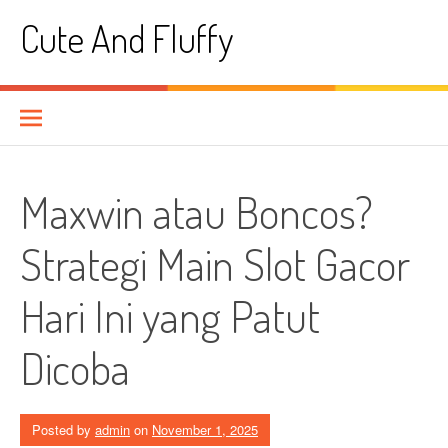
Skip
Cute And Fluffy
to
content
Maxwin atau Boncos?
Strategi Main Slot Gacor
Hari Ini yang Patut
Dicoba
Posted by
admin
on
November 1, 2025