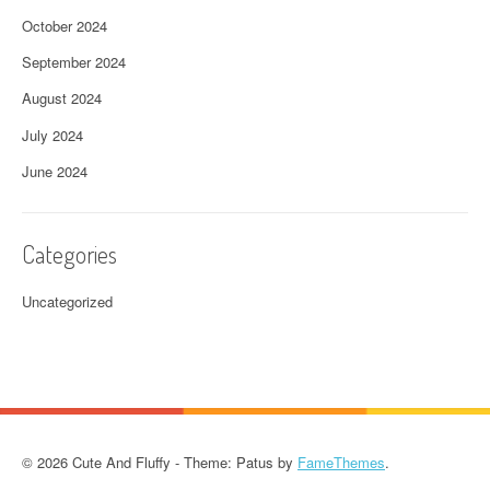
October 2024
September 2024
August 2024
July 2024
June 2024
Categories
Uncategorized
© 2026 Cute And Fluffy - Theme: Patus by
FameThemes
.