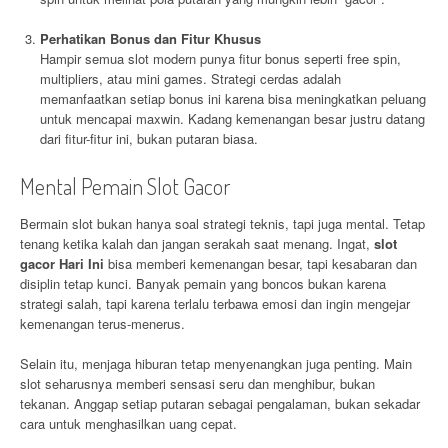
Perhatikan Bonus dan Fitur Khusus
Hampir semua slot modern punya fitur bonus seperti free spin,
multipliers, atau mini games. Strategi cerdas adalah
memanfaatkan setiap bonus ini karena bisa meningkatkan peluang
untuk mencapai maxwin. Kadang kemenangan besar justru datang
dari fitur-fitur ini, bukan putaran biasa.
Mental Pemain Slot Gacor
Bermain slot bukan hanya soal strategi teknis, tapi juga mental. Tetap
tenang ketika kalah dan jangan serakah saat menang. Ingat,
slot
gacor Hari Ini
bisa memberi kemenangan besar, tapi kesabaran dan
disiplin tetap kunci. Banyak pemain yang boncos bukan karena
strategi salah, tapi karena terlalu terbawa emosi dan ingin mengejar
kemenangan terus-menerus.
Selain itu, menjaga hiburan tetap menyenangkan juga penting. Main
slot seharusnya memberi sensasi seru dan menghibur, bukan
tekanan. Anggap setiap putaran sebagai pengalaman, bukan sekadar
cara untuk menghasilkan uang cepat.