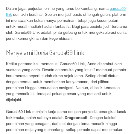
Dalam jagat perjudian online yang terus berkembang, nama
garuda69
link
semakin bersinar. Seolah menjadi oasis di tengah gurun, platform
ini menawarkan bukan hanya permainan, tetapi juga kesempatan
untuk meraih hadiah-hadiah fantastis. Bagi para pecinta judi, terutama
slot, Garuda69 Link adalah pintu gerbang untuk mengeksplorasi dunia
penuh kemungkinan dan kegembiraan.
Menyelami Dunia Garuda69 Link
Ketika pertama kali memasuki Garuda69 Link, Anda disambut oleh
suasana yang ceria. Desain antarmuka yang intuitif membuat pemain
baru merasa seperti sudah akrab sejak lama. Setiap detail diatur
dengan cermat untuk memberikan kenyamanan, dari pilihan
permainan hingga kemudahan navigasi. Namun, di balik kemasan
yang menarik ini, terdapat peluang besar yang menanti untuk
dijelajahi.
Garuda69 Link menjalin kerja sama dengan penyedia perangkat lunak
terkemuka, salah satunya adalah
Dragoonsoft
. Dengan koleksi
permainan yang beragam, dari slot dengan tema menarik hingga
permainan meja yang menantang, setiap pemain dapat menemukan