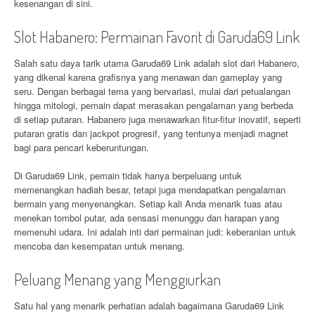
kesenangan di sini.
Slot Habanero: Permainan Favorit di Garuda69 Link
Salah satu daya tarik utama Garuda69 Link adalah slot dari Habanero,
yang dikenal karena grafisnya yang menawan dan gameplay yang
seru. Dengan berbagai tema yang bervariasi, mulai dari petualangan
hingga mitologi, pemain dapat merasakan pengalaman yang berbeda
di setiap putaran. Habanero juga menawarkan fitur-fitur inovatif, seperti
putaran gratis dan jackpot progresif, yang tentunya menjadi magnet
bagi para pencari keberuntungan.
Di Garuda69 Link, pemain tidak hanya berpeluang untuk
memenangkan hadiah besar, tetapi juga mendapatkan pengalaman
bermain yang menyenangkan. Setiap kali Anda menarik tuas atau
menekan tombol putar, ada sensasi menunggu dan harapan yang
memenuhi udara. Ini adalah inti dari permainan judi: keberanian untuk
mencoba dan kesempatan untuk menang.
Peluang Menang yang Menggiurkan
Satu hal yang menarik perhatian adalah bagaimana Garuda69 Link