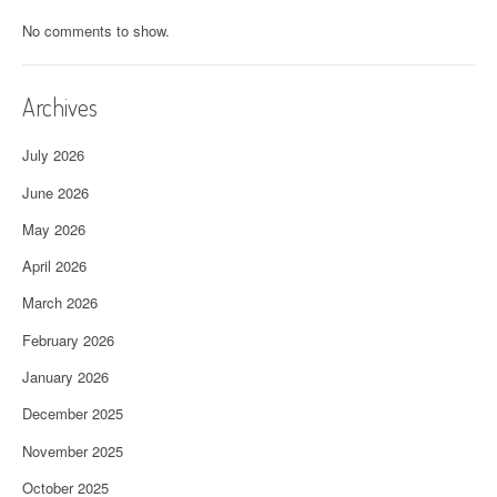
No comments to show.
Archives
July 2026
June 2026
May 2026
April 2026
March 2026
February 2026
January 2026
December 2025
November 2025
October 2025