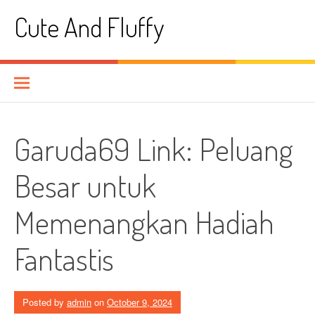
Skip
Cute And Fluffy
to
content
Garuda69 Link: Peluang
Besar untuk
Memenangkan Hadiah
Fantastis
Posted by
admin
on
October 9, 2024