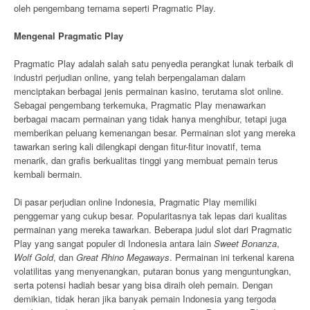
oleh pengembang ternama seperti Pragmatic Play.
Mengenal Pragmatic Play
Pragmatic Play adalah salah satu penyedia perangkat lunak terbaik di
industri perjudian online, yang telah berpengalaman dalam
menciptakan berbagai jenis permainan kasino, terutama slot online.
Sebagai pengembang terkemuka, Pragmatic Play menawarkan
berbagai macam permainan yang tidak hanya menghibur, tetapi juga
memberikan peluang kemenangan besar. Permainan slot yang mereka
tawarkan sering kali dilengkapi dengan fitur-fitur inovatif, tema
menarik, dan grafis berkualitas tinggi yang membuat pemain terus
kembali bermain.
Di pasar perjudian online Indonesia, Pragmatic Play memiliki
penggemar yang cukup besar. Popularitasnya tak lepas dari kualitas
permainan yang mereka tawarkan. Beberapa judul slot dari Pragmatic
Play yang sangat populer di Indonesia antara lain
Sweet Bonanza
,
Wolf Gold
, dan
Great Rhino Megaways
. Permainan ini terkenal karena
volatilitas yang menyenangkan, putaran bonus yang menguntungkan,
serta potensi hadiah besar yang bisa diraih oleh pemain. Dengan
demikian, tidak heran jika banyak pemain Indonesia yang tergoda