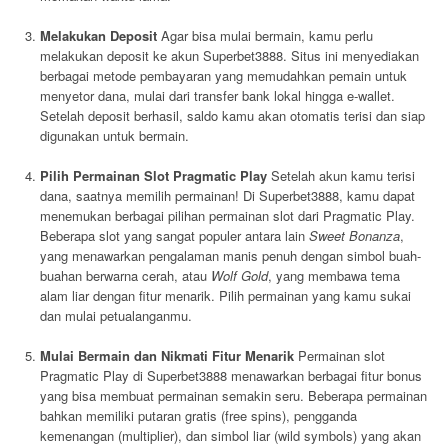
Melakukan Deposit
Agar bisa mulai bermain, kamu perlu
melakukan deposit ke akun Superbet3888. Situs ini menyediakan
berbagai metode pembayaran yang memudahkan pemain untuk
menyetor dana, mulai dari transfer bank lokal hingga e-wallet.
Setelah deposit berhasil, saldo kamu akan otomatis terisi dan siap
digunakan untuk bermain.
Pilih Permainan Slot Pragmatic Play
Setelah akun kamu terisi
dana, saatnya memilih permainan! Di Superbet3888, kamu dapat
menemukan berbagai pilihan permainan slot dari Pragmatic Play.
Beberapa slot yang sangat populer antara lain
Sweet Bonanza
,
yang menawarkan pengalaman manis penuh dengan simbol buah-
buahan berwarna cerah, atau
Wolf Gold
, yang membawa tema
alam liar dengan fitur menarik. Pilih permainan yang kamu sukai
dan mulai petualanganmu.
Mulai Bermain dan Nikmati Fitur Menarik
Permainan slot
Pragmatic Play di Superbet3888 menawarkan berbagai fitur bonus
yang bisa membuat permainan semakin seru. Beberapa permainan
bahkan memiliki putaran gratis (free spins), pengganda
kemenangan (multiplier), dan simbol liar (wild symbols) yang akan